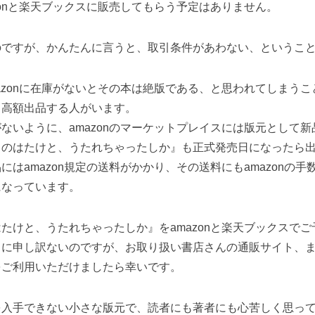
zonと楽天ブックスに販売してもらう予定はありません。
のですが、かんたんに言うと、取引条件があわない、というこ
azonに在庫がないとその本は絶版である、と思われてしまう
て高額出品する人がいます。
ないように、amazonのマーケットプレイスには版元として
とのはたけと、うたれちゃったしか』も正式発売日になったら
にはamazon規定の送料がかかり、その送料にもamazonの
になっています。
たけと、うたれちゃったしか』をamazonと楽天ブックスで
うに申し訳ないのですが、お取り扱い書店さんの通販サイト、
をご利用いただけましたら幸いです。
を入手できない小さな版元で、読者にも著者にも心苦しく思っ