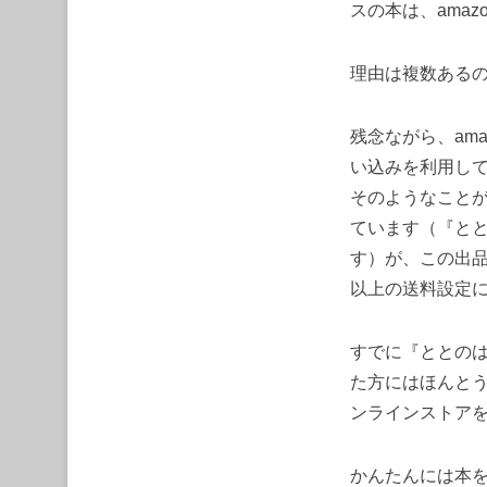
スの本は、ama
理由は複数ある
残念ながら、am
い込みを利用し
そのようなことが
ています（『と
す）が、この出品
以上の送料設定
すでに『ととのは
た方にはほんと
ンラインストア
かんたんには本