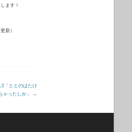
たします！
）
時更新）
ス2「ととのはたけ
ちゃったしか」
→