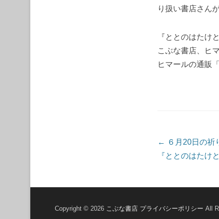
り扱い書店さん
『ととのはたけ
こぶな書店、ヒ
ヒマールの通販「hima
投稿ナビゲーシ
←
６月20日の祈
『ととのはたけ
Copyright © 2026
こぶな書店
プライバシーポリシー
All R