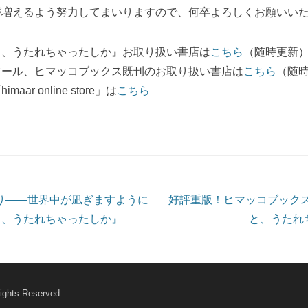
が増えるよう努力してまいりますので、何卒よろしくお願いい
と、うたれちゃったしか』お取り扱い書店は
こちら
（随時更新
マール、ヒマッコブックス既刊のお取り扱い書店は
こちら
（随
ar online store」は
こちら
ョン
り――世界中が凪ぎますように
好評重版！ヒマッコブック
と、うたれちゃったしか』
と、うたれ
ights Reserved.