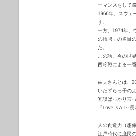
ーマンスをして
1966年、スウ
す。
一方、1974年
の招聘」の名目
た。
この話、今の世
西冷戦による一
由夫さんとは、2
いたずらっ子の
冗談ばっかり言
『Love is 
人の創造力（想
江戸時代に庶民