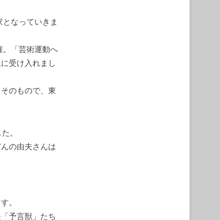
。
家となっていきま
催。「芸術運動へ
限に受け入れまし
力そのもので、東
した。
だんの由夫さんは
。
ます。
怪「予言獣」たち