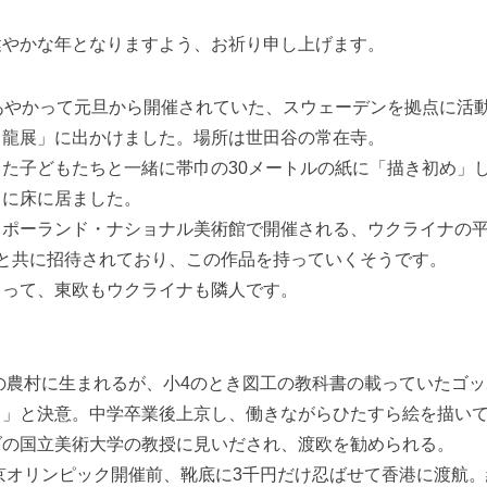
健やかな年となりますよう、お祈り申し上げます。
あやかって元旦から開催されていた、スウェーデンを拠点に活
り龍展」に出かけました。場所は世田谷の常在寺。
た子どもたちと一緒に帯巾の30メートルの紙に「描き初め」
うに床に居ました。
、ポーランド・ナショナル美術館で開催される、ウクライナの
人と共に招待されており、この作品を持っていくそうです。
とって、東欧もウクライナも隣人です。
。
県の農村に生まれるが、小4のとき図工の教科書の載っていたゴ
！」と決意。中学卒業後上京し、働きながらひたすら絵を描い
ダの国立美術大学の教授に見いだされ、渡欧を勧められる。
東京オリンピック開催前、靴底に3千円だけ忍ばせて香港に渡航