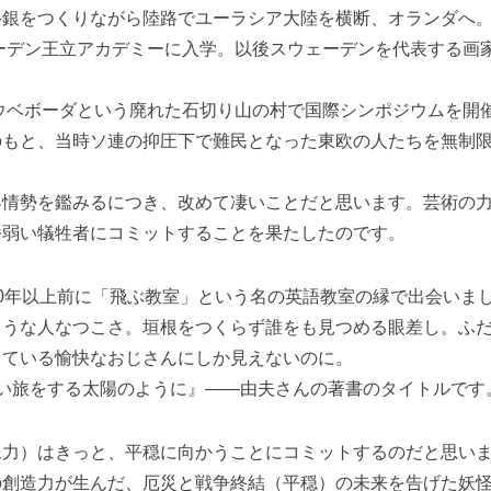
路銀をつくりながら陸路でユーラシア大陸を横断、オランダへ
ェーデン王立アカデミーに入学。以後スウェーデンを代表する画
、ウベボーダという廃れた石切り山の村で国際シンポジウムを開
のもと、当時ソ連の抑圧下で難民となった東欧の人たちを無制
界情勢を鑑みるにつき、改めて凄いことだと思います。芸術の
番弱い犠牲者にコミットすることを果たしたのです。
0年以上前に「飛ぶ教室」という名の英語教室の縁で出会いま
ような人なつこさ。垣根をつくらず誰をも見つめる眼差し。ふ
っている愉快なおじさんにしか見えないのに。
All～長い旅をする太陽のように』――由夫さんの著書のタイトルです
像力）はきっと、平穏に向かうことにコミットするのだと思い
の創造力が生んだ、厄災と戦争終結（平穏）の未来を告げた妖