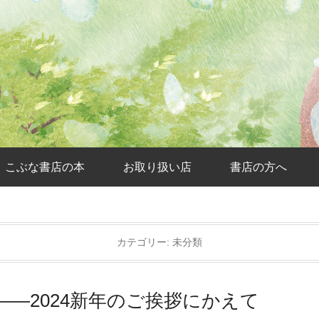
こぶな書店の本
お取り扱い店
書店の方へ
カテゴリー:
未分類
s All――2024新年のご挨拶にかえて