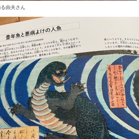
踊る由夫さん