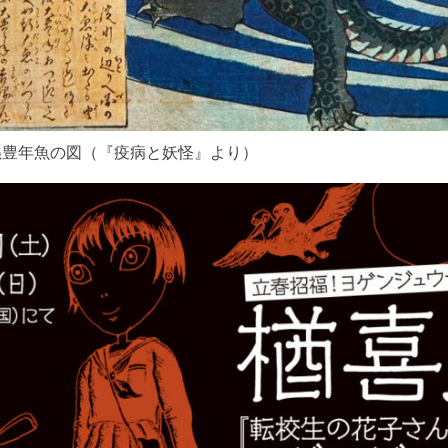
ぬ豊年魚の図（『疫病と妖怪』より）