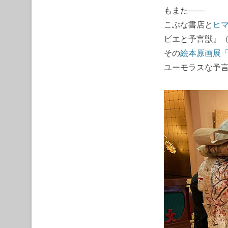
もまた――
こぶな書店と
ヒ
ビエと予言獣』（
その
絵本原画展
ユーモラスな予