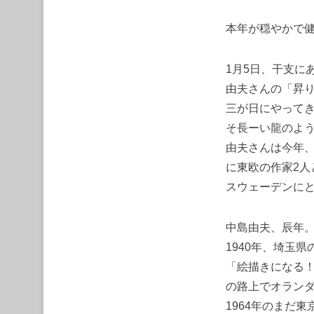
本年が穏やかで
1月5日、干支に
由夫さんの「昇
三が日にやってき
そ長ーい龍のよ
由夫さんは今年
に東欧の作家2
スウェーデンに
中島由夫、辰年
1940年、埼玉
「絵描きになる
の路上でオラン
1964年のまだ