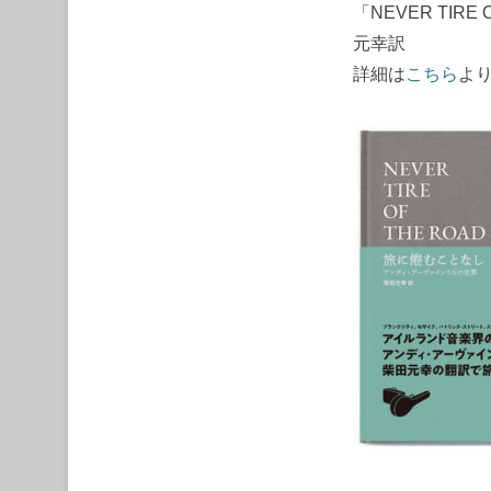
「NEVER TI
元幸訳
詳細は
こちら
よ