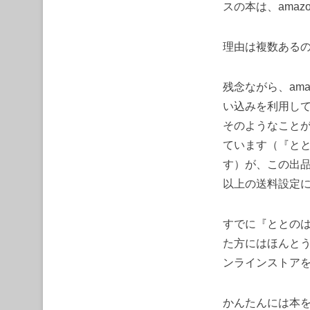
スの本は、ama
理由は複数ある
残念ながら、am
い込みを利用し
そのようなことが
ています（『と
す）が、この出品
以上の送料設定
すでに『ととのは
た方にはほんと
ンラインストア
かんたんには本