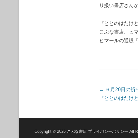
り扱い書店さん
『ととのはたけ
こぶな書店、ヒ
ヒマールの通販「hima
投稿ナビゲーシ
←
６月20日の祈
『ととのはたけ
Copyright © 2026
こぶな書店
プライバシーポリシー
All R