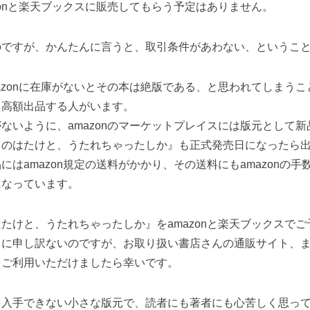
zonと楽天ブックスに販売してもらう予定はありません。
のですが、かんたんに言うと、取引条件があわない、というこ
azonに在庫がないとその本は絶版である、と思われてしまう
て高額出品する人がいます。
ないように、amazonのマーケットプレイスには版元として
とのはたけと、うたれちゃったしか』も正式発売日になったら
にはamazon規定の送料がかかり、その送料にもamazonの
になっています。
たけと、うたれちゃったしか』をamazonと楽天ブックスで
うに申し訳ないのですが、お取り扱い書店さんの通販サイト、
をご利用いただけましたら幸いです。
を入手できない小さな版元で、読者にも著者にも心苦しく思っ