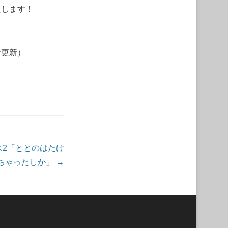
たします！
）
時更新）
ス2「ととのはたけ
ちゃったしか」
→