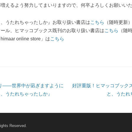
が増えるよう努力してまいりますので、何卒よろしくお願いい
と、うたれちゃったしか』お取り扱い書店は
こちら
（随時更新
マール、ヒマッコブックス既刊のお取り扱い書店は
こちら
（随
ar online store」は
こちら
ョン
り――世界中が凪ぎますように
好評重版！ヒマッコブック
と、うたれちゃったしか』
と、うたれ
ights Reserved.